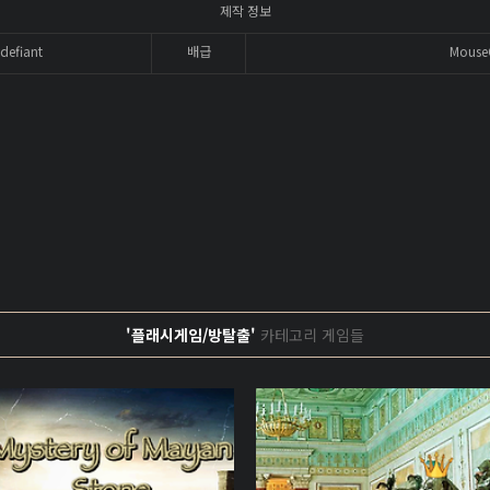
제작 정보
fdefiant
배급
Mouse
'플래시게임/방탈출'
카테고리 게임들