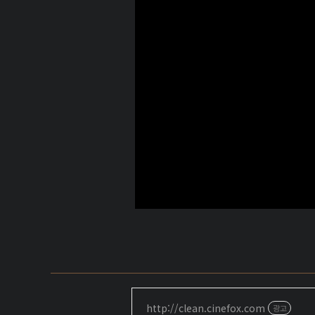
http://clean.cinefox.com
광고