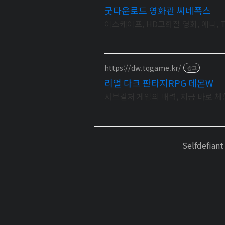
굿다운로드 영화관 씨네폭스
이스케이프, HD고화질 영화, 애니, 
https://dw.tqgame.kr/
광고
리얼 다크 판타지RPG 데몬W
서브컬처 게임의 매력, 지금 바로 
Selfdefia