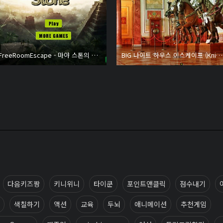
FreeRoomEscape - 마야 스톤의 미스터리 (Mystery of Mayan Stone)
BIG 나이트 하우스 이스케이프 (Knight House Escape)
다음키즈짱
키니위니
타이쿤
포인트앤클릭
점수내기
색칠하기
액션
교육
두뇌
애니메이션
추천게임