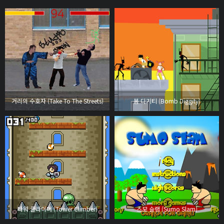
거리의 수호자 (Take To The Streets)
봄 디기티 (Bomb Diggity)
타워 클라이머 (Tower Climber)
스모 슬램 (Sumo Slam)