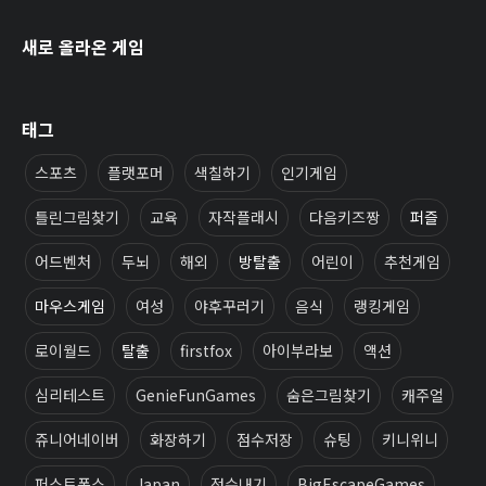
새로 올라온 게임
태그
스포츠
플랫포머
색칠하기
인기게임
틀린그림찾기
교육
자작플래시
다음키즈짱
퍼즐
어드벤처
두뇌
해외
방탈출
어린이
추천게임
마우스게임
여성
야후꾸러기
음식
랭킹게임
로이월드
탈출
firstfox
아이부라보
액션
심리테스트
GenieFunGames
숨은그림찾기
캐주얼
쥬니어네이버
화장하기
점수저장
슈팅
키니위니
퍼스트폭스
Japan
점수내기
BigEscapeGames