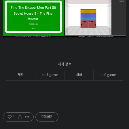
제작 정보
제작
no1game
배급
no1game
1
구독하기