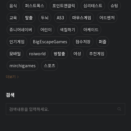
음식
퍼스트폭스
포인트앤클릭
심리테스트
슈팅
교육
탈출
두뇌
AS3
마우스게임
어드벤처
쥬니어네이버
어린이
색칠하기
아케이드
인기게임
BigEscapeGames
점수저장
퍼즐
모바일
roiworld
방탈출
여성
추천게임
mirchigames
스포츠
더보기
검색