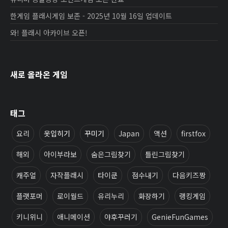
한게임 플래시게임 보존 - 2025년 10월 16일 업데이트
와! 플래시 아카이브 오픈!
새로 올라온 게임
태그
요리
옷입히기
꾸미기
Japan
액션
firstfox
해외
아이부라보
숨은그림찾기
틀린그림찾기
캐주얼
자작플래시
타이쿤
점수내기
다음키즈짱
플랫포머
로이월드
유리누리
화장하기
랭킹게임
키니위니
애니메이션
야후꾸러기
GenieFunGames