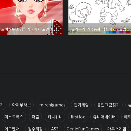
로이월드 화장하기 - 섹시 모델 화장
유리누리 외국동화 색칠하기 - 도망쳐버린 산양들
기
아이부라보
mirchigames
인기게임
틀린그림찾기
퍼스트폭스
퍼즐
키니위니
firstfox
쥬니어네이버
해
어드벤처
점수저장
AS3
GenieFunGames
마우스게임