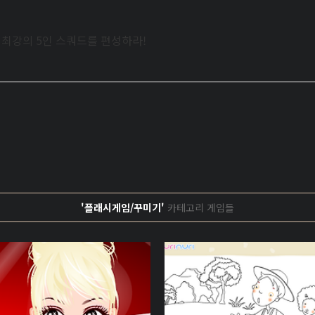
로 최강의 5인 스쿼드를 편성하라!
'플래시게임/꾸미기'
카테고리 게임들