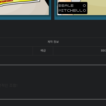
제작 정보
배급
BB
상적인 조합!