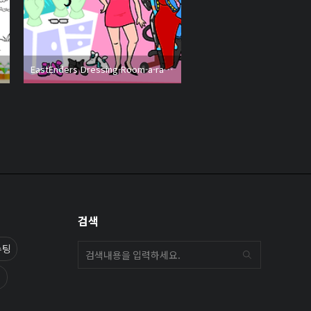
EastEnders Dressing-Room-a-rama
검색
슈팅
외