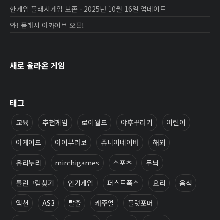
한게임 플래시게임 보존 - 2025년 10월 16일 업데이트
와! 플래시 아카이브 오픈!
새로 올라온 게임
태그
교육
추천게임
로이월드
야후꾸러기
어린이
아케이드
아이부라보
쥬니어네이버
해외
유리누리
mirchigames
스포츠
두뇌
틀린그림찾기
인기게임
퍼스트폭스
요리
음식
액션
AS3
탈출
캐주얼
플랫포머