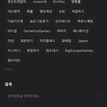
포인트앤클릭
roiworld
firstfox
방탈출
어드벤처
퍼즐
랭킹게임
슈팅
색칠하기
다음키즈짱
숨은그림찾기
심리테스트
마우스게임
타이쿤
GenieFunGames
꾸미기
애니메이션
여성
화장하기
자작플래시
모바일
Japan
키니위니
옷입히기
점수내기
BigEscapeGames
점수저장
더보기
검색