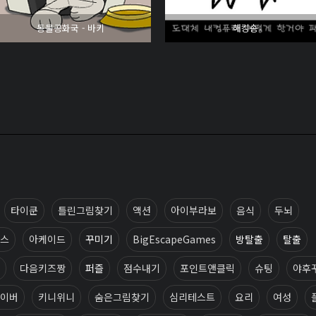
동물공화국 - 바키
해킹송
타이쿤
틀린그림찾기
액션
아이부라보
음식
두뇌
스
아케이드
꾸미기
BigEscapeGames
방탈출
탈출
다음키즈짱
퍼즐
점수내기
포인트앤클릭
슈팅
야후
이버
키니위니
숨은그림찾기
심리테스트
요리
여성