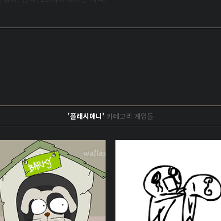
'플래시애니'
카테고리 게임들