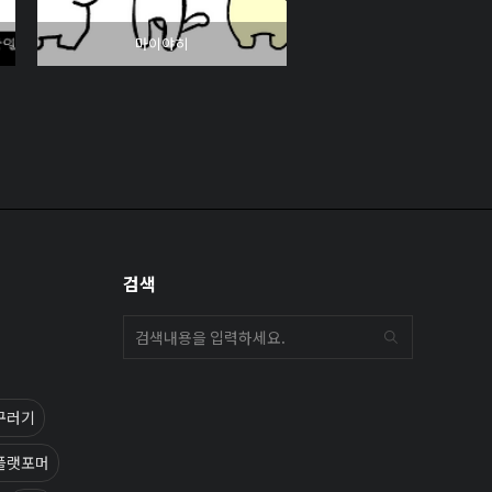
마이야히
검색
꾸러기
플랫포머