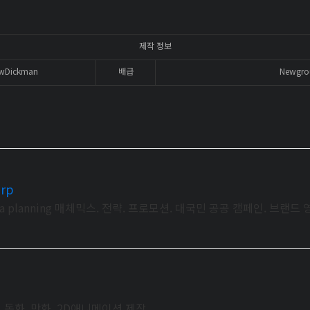
제작 정보
wDickman
배급
Newgro
orp
g. Media planning 매체믹스. 전략. 프로모션. 대국민 공공 캠페인. 브랜
 동화, 만화, 2D애니메이션 제작.