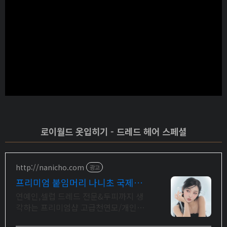
로이월드 옷입히기 - 드레드 헤어 스페셜
http://nanicho.com
광고
프리미엄 붙임머리 나니초 국제대
회붙임머리수석심사위원장
연예인,셀럽 드레드 전문&두피까지 생
각하는 프리미엄샵 고급천연모/개인맞
춤디자인