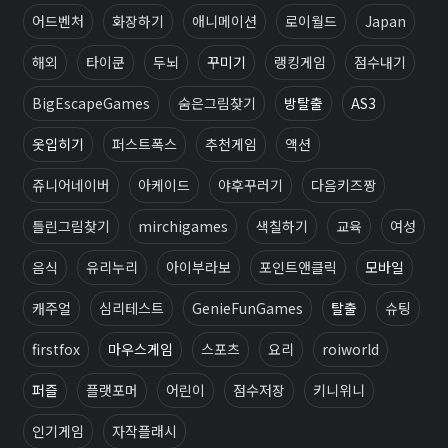
어드벤처
화장하기
애니메이션
로이월드
Japan
해외
타이쿤
두뇌
꾸미기
랭킹게임
점수내기
BigEscapeGames
숨은그림찾기
방탈출
AS3
옷입히기
퍼스트폭스
추천게임
액션
쥬니어네이버
아케이드
야후꾸러기
다음키즈짱
틀린그림찾기
mirchigames
색칠하기
교육
여성
음식
유리누리
아이부라보
포인트앤클릭
모바일
캐주얼
심리테스트
GenieFunGames
탈출
슈팅
firstfox
마우스게임
스포츠
요리
roiworld
퍼즐
플랫포머
어린이
점수저장
키니위니
인기게임
자작플래시