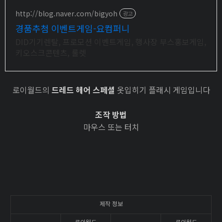
http://blog.naver.com/bigyoh
광고
경품추첨 이벤트게임-요컴퍼니
DID기기렌탈, 프로모션 이벤트게임, 행사장 부스홍보게임,
키오스크콘텐츠, 룰렛
로이월드의
드레드 헤어 스페셜
옷입히기 플래시 게임입니다
조작 방법
마우스 또는 터치
제작 정보
로이월드
로이월드