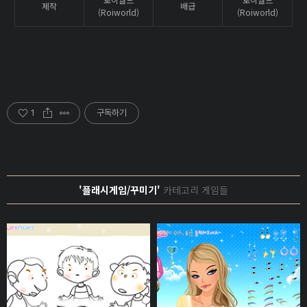
제작
배급
(Roiworld)
(Roiworld)
1
구독하기
'플래시게임/꾸미기'
카테고리 게임들