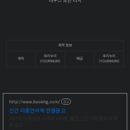
마우스 또는 터치
제작 정보
유리누리
유리누리
제작
배급
(YOURINURI)
(YOURINURI)
http://www.bookhg.com/
광고
신간 이중언어책 한결문고
코티의 이중언어 시리즈 105종 출간, 신간 다문화도서 대
량 입고