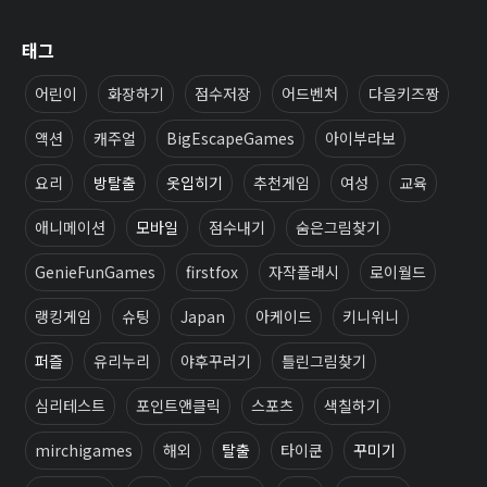
태그
어린이
화장하기
점수저장
어드벤처
다음키즈짱
액션
캐주얼
BigEscapeGames
아이부라보
요리
방탈출
옷입히기
추천게임
여성
교육
애니메이션
모바일
점수내기
숨은그림찾기
GenieFunGames
firstfox
자작플래시
로이월드
랭킹게임
슈팅
Japan
아케이드
키니위니
퍼즐
유리누리
야후꾸러기
틀린그림찾기
심리테스트
포인트앤클릭
스포츠
색칠하기
mirchigames
해외
탈출
타이쿤
꾸미기