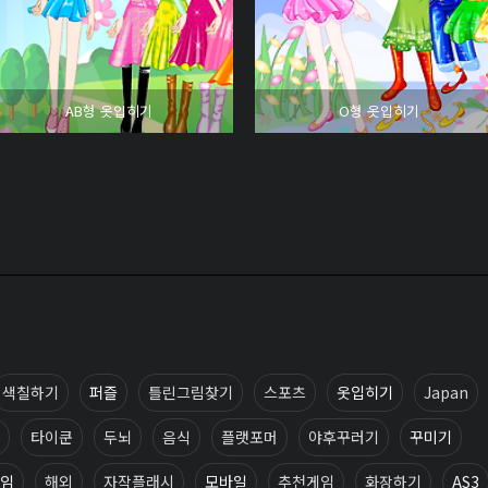
AB형 옷입히기
O형 옷입히기
색칠하기
퍼즐
틀린그림찾기
스포츠
옷입히기
Japan
타이쿤
두뇌
음식
플랫포머
야후꾸러기
꾸미기
임
해외
자작플래시
모바일
추천게임
화장하기
AS3