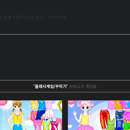
 연봉 6천 가능한 곳은? 게임회사!
'플래시게임/꾸미기'
카테고리 게임들