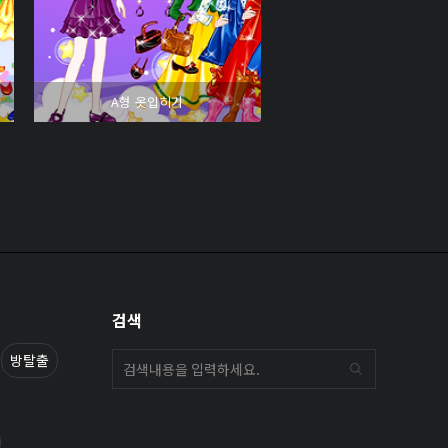
A형 옷입히기
검색
방탈출