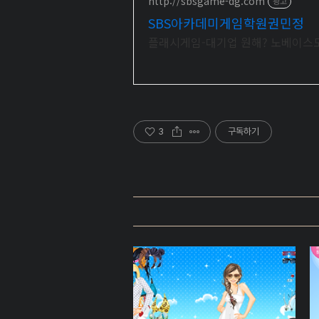
http://sbsgame-dg.com
광고
SBS아카데미게임학원권민정
플래시게임-대기업 원해? 노베이스도
3
구독하기