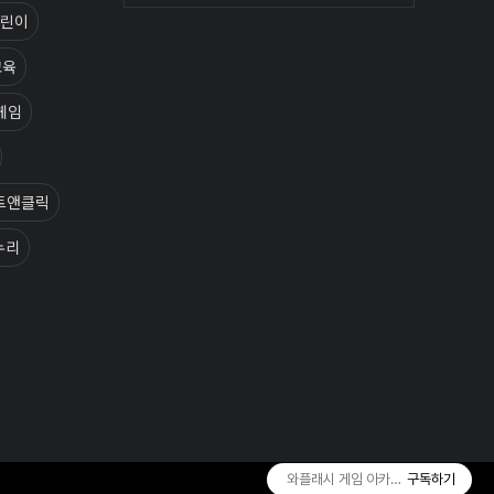
린이
교육
게임
트앤클릭
누리
와플래시 게임 아카이브
구독하기