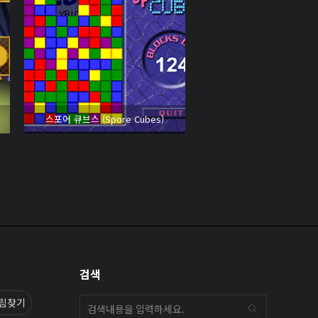
스포어 큐브스 (Spore Cubes)
검색
림찾기