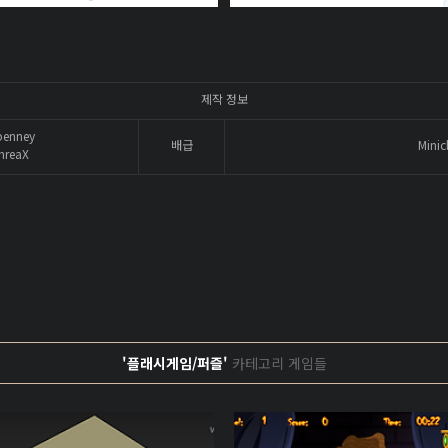
제작 정보
enney
배급
Minic
hreaX
'플래시게임/퍼즐'
카테고리 게임들