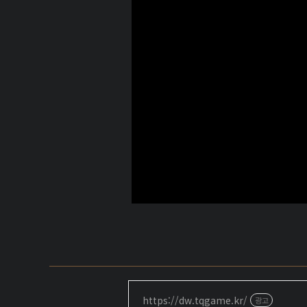
https://dw.tqgame.kr/
광고