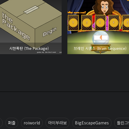
시한폭탄 (The Package)
브레인 시퀀스 (Brain Sequence)
퍼즐
roiworld
아이부라보
BigEscapeGames
틀린그