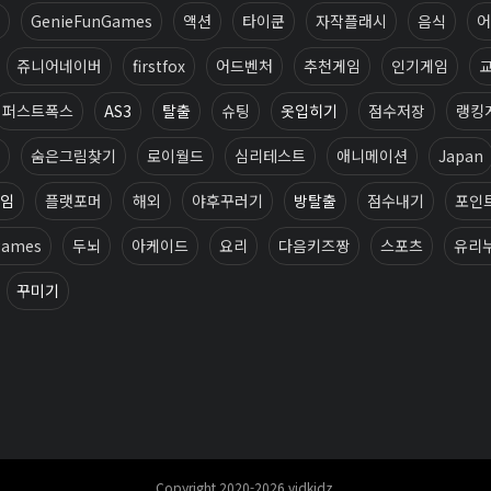
GenieFunGames
액션
타이쿤
자작플래시
음식
어
쥬니어네이버
firstfox
어드벤처
추천게임
인기게임
퍼스트폭스
AS3
탈출
슈팅
옷입히기
점수저장
랭킹
숨은그림찾기
로이월드
심리테스트
애니메이션
Japan
임
플랫포머
해외
야후꾸러기
방탈출
점수내기
포인
games
두뇌
아케이드
요리
다음키즈짱
스포츠
유리
꾸미기
Copyright 2020-2026 vidkidz.