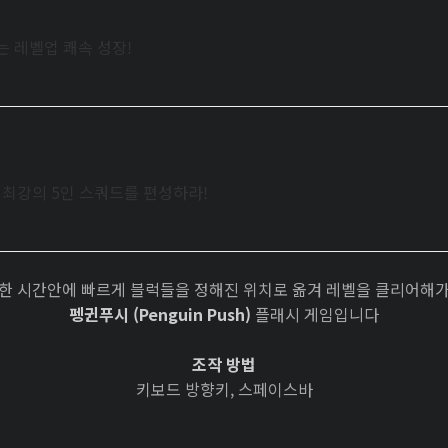
는 레벨업 쾌속 성장!
로 최강의 5인 스쿼드를 편성하라!
한 시간안에 빠르게 블럭들을 정해진 위치로 옮겨 레벨을 클리어해
펭귄푸시 (Penguin Push)
플래시 게임입니다
조작 방법
키보드 방향키, 스페이스바