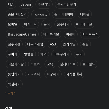
퍼즐
Japan
추천게임
틀린그림찾기
숨은그림찾기
roiworld
쥬니어네이버
타이쿤
모바일
아케이드
음식
점수내기
애니메이션
BigEscapeGames
아이부라보
어린이
퍼스트폭스
점수저장
마우스게임
AS3
인기게임
슈팅
꾸미기
방탈출
해외
야후꾸러기
두뇌
다음키즈짱
스포츠
교육
심리테스트
로이월드
옷입히기
키니위니
화장하기
자작플래시
색칠하기
더보기
검색