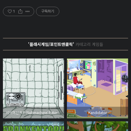
1
구독하기
'플래시게임/포인트앤클릭'
카테고리 게임들
서브머신 FLF (Submachine: Future Loop Foundation)
Kandidator