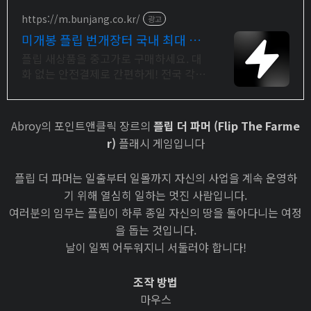
https://m.bunjang.co.kr/
광고
미개봉 플립 번개장터 국내 최대 브
랜드 중고거래
플립 새상품을 중고가로 구매하세요. 대
화 없는 안전결제로 간편하게! 전국 각지
에서 올라오는 전국구 최다 상품 매일
10만 개 이상의 신규 상품 업로드
Abroy의 포인트앤클릭 장르의
플립 더 파머 (Flip The Farme
r)
플래시 게임입니다
플립 더 파머는 일출부터 일몰까지 자신의 사업을 계속 운영하
기 위해 열심히 일하는 멋진 사람입니다.
여러분의 임무는 플립이 하루 종일 자신의 땅을 돌아다니는 여정
을 돕는 것입니다.
날이 일찍 어두워지니 서둘러야 합니다!
조작 방법
마우스