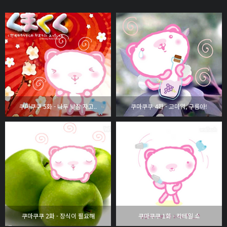
쿠마쿠쿠 5화 - 나두 낮잠 자고..
쿠마쿠쿠 4화 - 고마워, 구름아!
쿠마쿠쿠 2화 - 장식이 필요해
쿠마쿠쿠 1화 - 칵테일 쇼