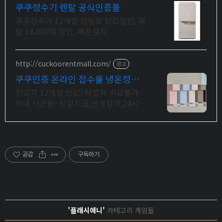
쿠쿠정수기 렌탈 공식인증몰
쿠쿠정수기 12개월 렌탈료 반값할인, 매
달 18,000원 할인, 빠른설치
http://cuckoorentmall.com/
광고
쿠쿠인증 온라인 접수몰 냉온정수
기 월1만원대 부터!
전고객 12개월 반값! 타업체 비교불가
역대 사은품! 당일지급,번개설치,24시상
담 타사고객 렌탈료할인, 기본사은품+추
가사은품 증정, 등록설치비 전액지원, 압
도적혜택
공감
구독하기
'플래시애니'
카테고리 게임들