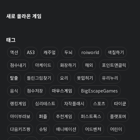
새로 올라온 게임
태그
액션
AS3
캐주얼
두뇌
roiworld
색칠하기
점수내기
아케이드
화장하기
해외
포인트앤클릭
탈출
틀린그림찾기
요리
옷입히기
유리누리
음식
점수저장
마우스게임
BigEscapeGames
랭킹게임
심리테스트
자작플래시
스포츠
타이쿤
아이부라보
퍼즐
추천게임
퍼스트폭스
플랫포머
다음키즈짱
슈팅
애니메이션
어드벤처
어린이