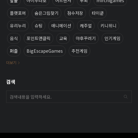
탈출
아이부라보
어드벤처
두뇌
mirchigames
플랫포머
숨은그림찾기
점수저장
타이쿤
유리누리
슈팅
애니메이션
캐주얼
키니위니
음식
포인트앤클릭
교육
야후꾸러기
인기게임
퍼즐
BigEscapeGames
추천게임
더보기
검색