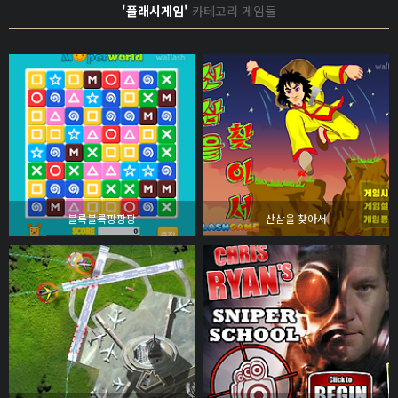
'플래시게임'
카테고리 게임들
블록블록팡팡팡
산삼을 찾아서