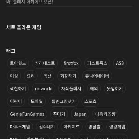
와! 플래시 아카이브 오픈!
새로 올라온 게임
태그
로이월드
심리테스트
firstfox
퍼스트폭스
AS3
여성
요리
액션
화장하기
쥬니어네이버
색칠하기
roiworld
자작플래시
해외
옷입히기
어린이
모바일
틀린그림찾기
스포츠
GenieFunGames
꾸미기
Japan
다음키즈짱
마우스게임
점수내기
아케이드
방탈출
랭킹게임