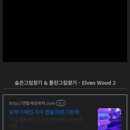
숨은그림찾기 & 틀린그림찾기 - Elven Wood 2
http://연합게임레져.com
광고
오락기매입갸챠 캡슐자판기판매
가챠.캡슐자판기,전국판매 영남권임대
전문