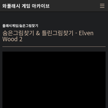
본문 바로가기
와플래시 게임 아카이브
플래시게임/숨은그림찾기
숨은그림찾기 & 틀린그림찾기 - Elven
Wood 2