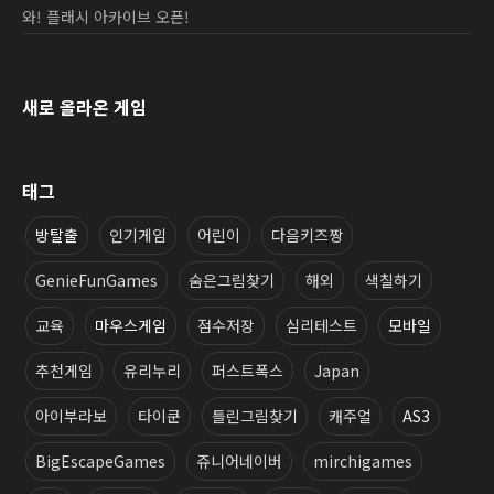
와! 플래시 아카이브 오픈!
새로 올라온 게임
태그
방탈출
인기게임
어린이
다음키즈짱
GenieFunGames
숨은그림찾기
해외
색칠하기
교육
마우스게임
점수저장
심리테스트
모바일
추천게임
유리누리
퍼스트폭스
Japan
아이부라보
타이쿤
틀린그림찾기
캐주얼
AS3
BigEscapeGames
쥬니어네이버
mirchigames