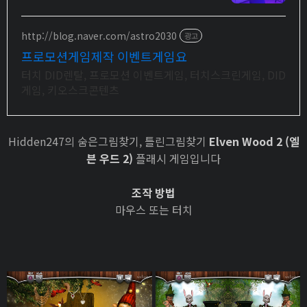
http://blog.naver.com/astro2030
광고
프로모션게임제작 이벤트게임요
터치 DID렌탈, 프로모션 이벤트게임, 터치스크린게임, DID
게임, 키오스크콘텐츠
Hidden247의 숨은그림찾기, 틀린그림찾기
Elven Wood 2 (엘
븐 우드 2)
플래시 게임입니다
조작 방법
마우스 또는 터치