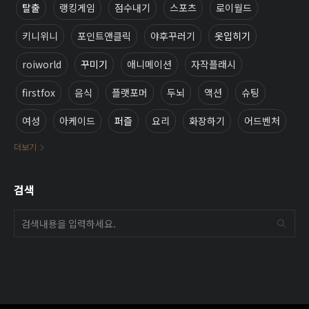
탈출
랭킹게임
점수내기
스포츠
로이월드
키니위니
포인트앤클릭
야후꾸러기
옷입히기
roiworld
꾸미기
애니메이션
자작플래시
firstfox
음식
플랫포머
두뇌
액션
슈팅
여성
아케이드
퍼즐
요리
화장하기
어드벤처
더보기
검색