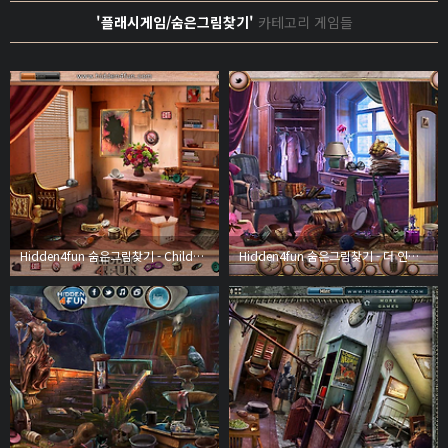
'플래시게임/숨은그림찾기'
카테고리 게임들
Hidden4fun 숨은그림찾기 - Childhood Apartment (차일드후드 아파트먼트)
Hidden4fun 숨은그림찾기 - 더 인챈티드 시티 (The Enchanted City)