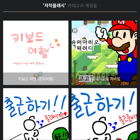
'자작플래시'
카테고리 게임들
키보드 여행 (생쥐여행)
슈퍼마리오의 저녁밥