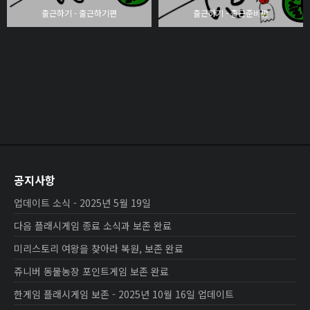
출근하기 - 출근하기편
출근하기 - 출근준비편
공지사항
업데이트 소식 - 2025년 5월 19일
다음 플래시게임 종료 소식과 보존 완료
미리스토리 여왕을 찾아라 복원, 보존 완료
쥬니버 동물농장 포인트게임 보존 완료
한게임 플래시게임 보존 - 2025년 10월 16일 업데이트