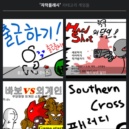
'자작플래시'
카테고리 게임들
출근하기 - 출근준비편
헤드샷의 달인