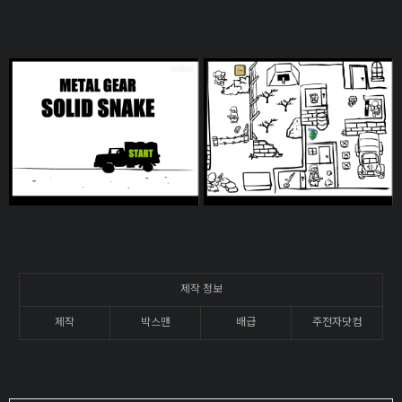
제작 정보
제작
박스맨
배급
주전자닷컴