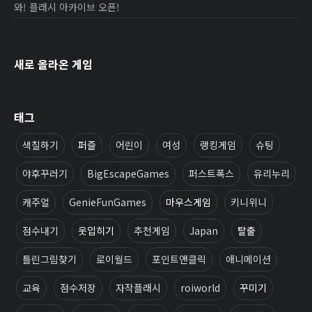
와! 플래시 아카이브 오픈!
새로 올라온 게임
태그
색칠하기
퍼즐
어린이
여성
랭킹게임
슈팅
야후꾸러기
BigEscapeGames
퍼스트폭스
유리누리
캐주얼
GenieFunGames
마우스게임
키니위니
점수내기
옷입히기
추천게임
Japan
탈출
틀린그림찾기
로이월드
포인트앤클릭
애니메이션
교육
점수저장
자작플래시
roiworld
꾸미기