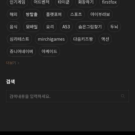
인기게임
어드벤처
타이쿤
화장하기
firstfox
해외
방탈출
플랫포머
스포츠
아이부라보
음식
모바일
요리
AS3
숨은그림찾기
두뇌
심리테스트
mirchigames
다음키즈짱
액션
쥬니어네이버
아케이드
더보기
검색