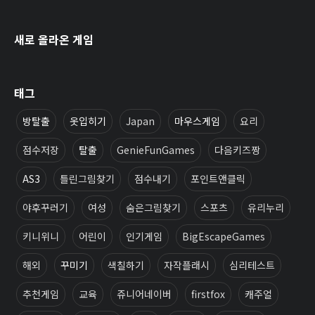
새로 올라온 게임
태그
방탈출
옷입히기
Japan
마우스게임
요리
점수저장
탈출
GenieFunGames
다음키즈짱
AS3
틀린그림찾기
점수내기
포인트앤클릭
야후꾸러기
여성
숨은그림찾기
스포츠
유리누리
키니위니
어린이
인기게임
BigEscapeGames
해외
꾸미기
색칠하기
자작플래시
심리테스트
추천게임
교육
쥬니어네이버
firstfox
캐주얼