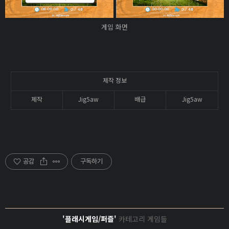
게임 화면
제작 정보
제작
Jig5aw
배급
Jig5aw
공감
구독하기
'플래시게임/퍼즐'
카테고리 게임들