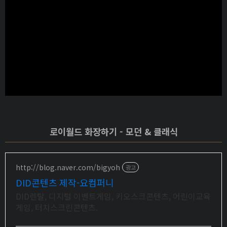
로이월드 화장하기 - 모던 & 클래식
http://blog.naver.com/bigyoh
광고
DID콘텐츠 제작-요컴퍼니
DID렌탈, 디지털 이벤트게임, 키오스크콘텐츠, 어린이교육
게임, 터치스크린콘텐츠.