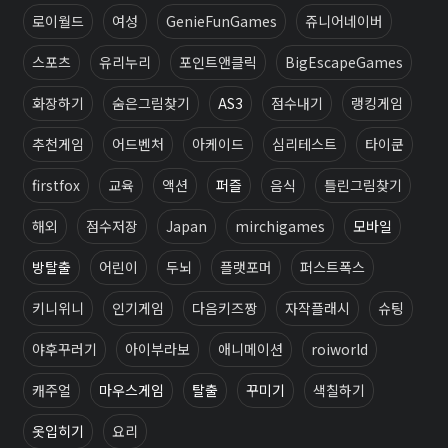
로이월드
여성
GenieFunGames
쥬니어네이버
스포츠
유리누리
포인트앤클릭
BigEscapeGames
화장하기
숨은그림찾기
AS3
점수내기
랭킹게임
추천게임
어드벤처
아케이드
심리테스트
타이쿤
firstfox
교육
액션
퍼즐
음식
틀린그림찾기
해외
점수저장
Japan
mirchigames
모바일
방탈출
어린이
두뇌
플랫포머
퍼스트폭스
키니위니
인기게임
다음키즈짱
자작플래시
슈팅
야후꾸러기
아이부라보
애니메이션
roiworld
캐주얼
마우스게임
탈출
꾸미기
색칠하기
옷입히기
요리