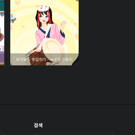
로이월드 옷입히기 - 시네마 스토리
검색