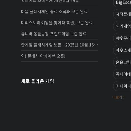
업데이트 소식 - 2025년 5월 19일
BigEsc
다음 플래시게임 종료 소식과 보존 완료
자작플래
미리스토리 여왕을 찾아라 복원, 보존 완료
인기게임
쥬니버 동물농장 포인트게임 보존 완료
야후꾸러
한게임 플래시게임 보존 - 2025년 10월 16일 업데이트
마우스게
와! 플래시 아카이브 오픈!
숨은그림
쥬니어네
새로 올라온 게임
키니위니
더보기