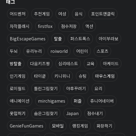
태그
어드벤처
추천게임
여성
음식
포인트앤클릭
자작플래시
firstfox
점수저장
액션
BigEscapeGames
탈출
퍼스트폭스
아이부라보
두뇌
유리누리
roiworld
어린이
스포츠
방탈출
다음키즈짱
심리테스트
교육
아케이드
인기게임
타이쿤
키니위니
슈팅
마우스게임
로이월드
틀린그림찾기
야후꾸러기
요리
애니메이션
mirchigames
퍼즐
쥬니어네이버
옷입히기
숨은그림찾기
Japan
점수내기
GenieFunGames
모바일
랭킹게임
화장하기