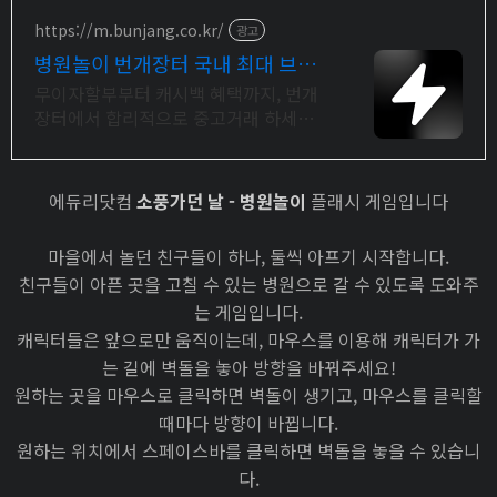
https://m.bunjang.co.kr/
광고
병원놀이 번개장터 국내 최대 브랜
드 중고거래
무이자할부부터 캐시백 혜택까지, 번개
장터에서 합리적으로 중고거래 하세요
전국 각지에서 올라오는 전국구 최다 상
품 매일 10만 개 이상의 신규 상품 업로
드
에듀리닷컴
소풍가던 날 - 병원놀이
플래시 게임입니다
마을에서 놀던 친구들이 하나, 둘씩 아프기 시작합니다.
친구들이 아픈 곳을 고칠 수 있는 병원으로 갈 수 있도록 도와주
는 게임입니다.
캐릭터들은 앞으로만 움직이는데, 마우스를 이용해 캐릭터가 가
는 길에 벽돌을 놓아 방향을 바꿔주세요!
원하는 곳을 마우스로 클릭하면 벽돌이 생기고, 마우스를 클릭할
때마다 방향이 바뀝니다.
원하는 위치에서 스페이스바를 클릭하면 벽돌을 놓을 수 있습니
다.