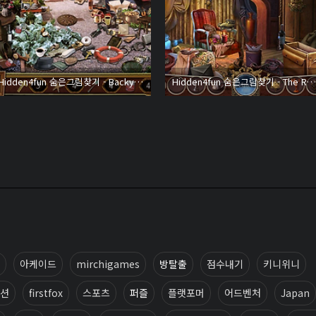
Hidden4fun 숨은그림찾기 - Backyard of My Dreams
Hidden4fun 숨은그림찾기 - The Royal Auction
아케이드
mirchigames
방탈출
점수내기
키니위니
션
firstfox
스포츠
퍼즐
플랫포머
어드벤처
Japan