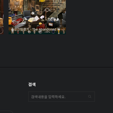
숨은그림찾기 - The Abandoned Warehouse
검색