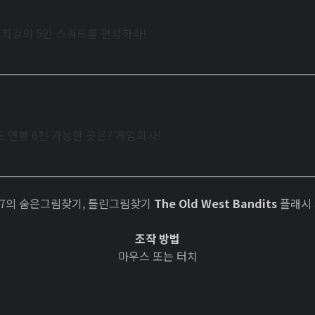
로 최강의 5인 스쿼드를 편성하라!
 연봉 6천 가능한 곳은? 게임회사!
247의 숨은그림찾기, 틀린그림찾기
The Old West Bandits
플래시
조작 방법
마우스 또는 터치