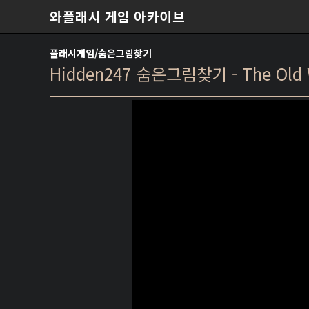
본문 바로가기
와플래시 게임 아카이브
플래시게임/숨은그림찾기
Hidden247 숨은그림찾기 - The Old W