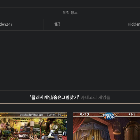
제작 정보
den247
배급
Hidde
'플래시게임/숨은그림찾기'
카테고리 게임들