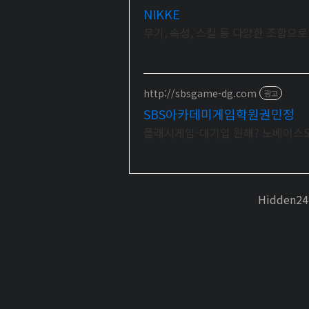
NIKKE
무기, 속성, 스킬 등 다양한 조합으
http://sbsgame-dg.com
광고
SBS아카데미게임학원권민정
플래시게임-대기업 원해? 노베이스도
Hidden