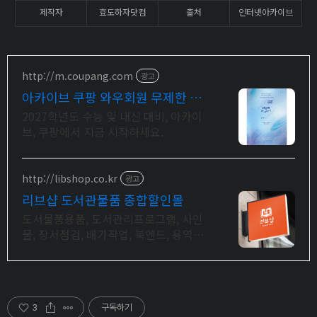
제작자
효도하자닷컴
출처
인터넷아카이브
http://m.coupang.com
광고
아카이브 쿠팡 와우회원 무제한 무
료배송
2027학년도 수능 및 내신 대비, 아카이
브, 쿠팡에서 지금 시작하세요.
http://libshop.co.kr
광고
리브샵 도서관물품 종합할인몰
도서물품용품, 도서관리프로그램, 사인
물, 장서점검, 배가작업, 북엔드, 용역서
비스
3
구독하기