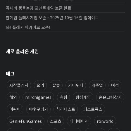
쥬니버 동물농장 포인트게임 보존 완료
한게임 플래시게임 보존 - 2025년 10월 16일 업데이트
와! 플래시 아카이브 오픈!
새로 올라온 게임
태그
자작플래시
요리
탈출
키니위니
캐주얼
여성
해외
mirchigames
슈팅
랭킹게임
숨은그림찾기
어린이
야후꾸러기
심리테스트
퍼스트폭스
GenieFunGames
스포츠
애니메이션
roiworld