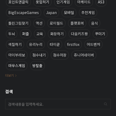
포인트앤클릭
옷입히기
인기게임
아케이드
AS3
BigEscapeGames
Japan
모바일
추천게임
틀린그림찾기
액션
로이월드
플랫포머
음식
두뇌
퍼즐
교육
화장하기
다음키즈짱
꾸미기
색칠하기
유리누리
타이쿤
firstfox
어드벤처
아이부라보
점수내기
점수저장
쥬니어네이버
마우스게임
방탈출
더보기
검색