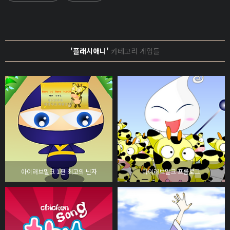
'플래시애니'
카테고리 게임들
아이러브밀크 1편 최고의 닌자
아이러브밀크 프롤로그