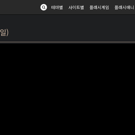
테마별
사이트별
플래시게임
플래시애니
테일)