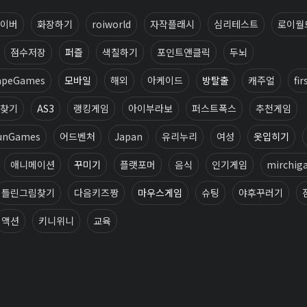
이버
화장하기
roiworld
자작플래시
심리테스트
로이월
점수저장
퍼즐
색칠하기
포인트앤클릭
두뇌
apeGames
모바일
해외
아케이드
방탈출
캐주얼
fir
찾기
AS3
랭킹게임
아이부라보
퍼스트폭스
추천게임
unGames
어드벤처
Japan
유리누리
여성
옷입히기
애니메이션
꾸미기
플랫포머
음식
인기게임
mirchig
틀린그림찾기
다음키즈짱
마우스게임
슈팅
야후꾸러기
액션
키니위니
교육