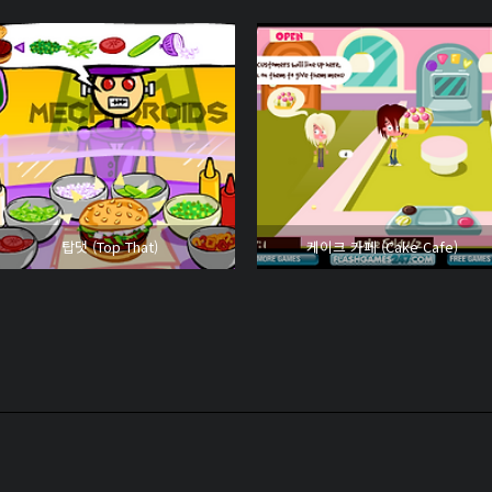
탑댓 (Top That)
케이크 카페 (Cake Cafe)