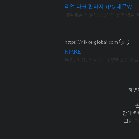
리얼 다크 판타지RPG 데몬W
매일매일 레벨업! 당신의 잠재력을 
https://nikke-global.com
광고
NIKKE
무기, 속성, 스킬 등 다양한 조합으
해변
손
잔에 칵
그런 다