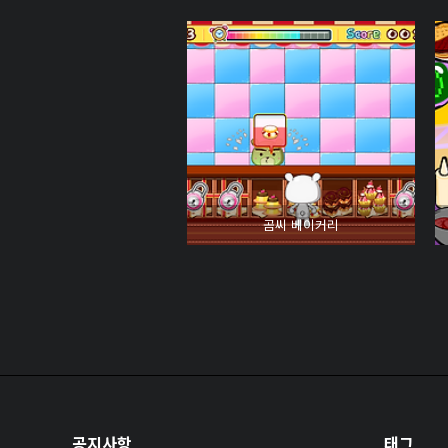
곰씨 베이커리
공지사항
태그