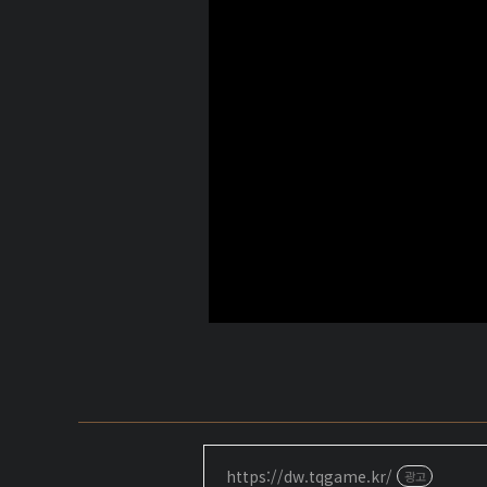
https://dw.tqgame.kr/
광고