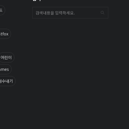
드
stfox
어린이
ames
점수내기