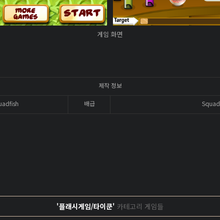
게임 화면
제작 정보
uadfish
배급
Squad
'플래시게임/타이쿤'
카테고리 게임들