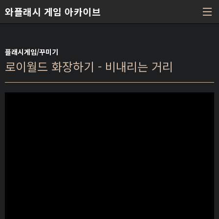
본문 바로가기
와플래시 게임 아카이브
플래시게임/꾸미기
로이월드 화장하기 - 비내리는 거리