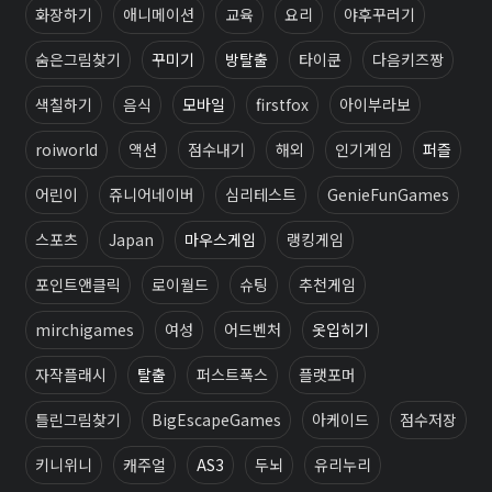
화장하기
애니메이션
교육
요리
야후꾸러기
숨은그림찾기
꾸미기
방탈출
타이쿤
다음키즈짱
색칠하기
음식
모바일
firstfox
아이부라보
roiworld
액션
점수내기
해외
인기게임
퍼즐
어린이
쥬니어네이버
심리테스트
GenieFunGames
스포츠
Japan
마우스게임
랭킹게임
포인트앤클릭
로이월드
슈팅
추천게임
mirchigames
여성
어드벤처
옷입히기
자작플래시
탈출
퍼스트폭스
플랫포머
틀린그림찾기
BigEscapeGames
아케이드
점수저장
키니위니
캐주얼
AS3
두뇌
유리누리