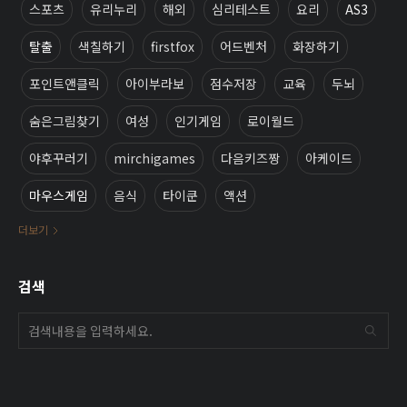
스포츠
유리누리
해외
심리테스트
요리
AS3
탈출
색칠하기
firstfox
어드벤처
화장하기
포인트앤클릭
아이부라보
점수저장
교육
두뇌
숨은그림찾기
여성
인기게임
로이월드
야후꾸러기
mirchigames
다음키즈짱
아케이드
마우스게임
음식
타이쿤
액션
더보기
검색