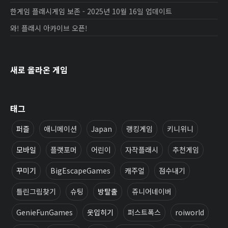
한게임 플래시게임 보존 - 2025년 10월 16일 업데이트
와! 플래시 아카이브 오픈!
새로 올라온 게임
태그
퍼즐
애니메이션
Japan
랭킹게임
키니위니
모바일
플랫포머
어린이
자작플래시
추천게임
꾸미기
BigEscapeGames
캐주얼
점수내기
틀린그림찾기
슈팅
방탈출
쥬니어네이버
GenieFunGames
옷입히기
퍼스트폭스
roiworld