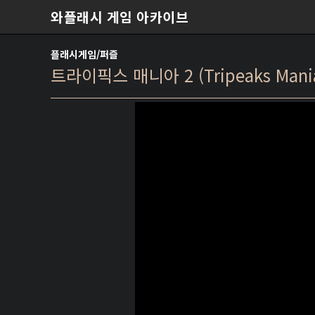
본문 바로가기
와플래시 게임 아카이브
플래시게임/퍼즐
트라이픽스 매니아 2 (Tripeaks Mania