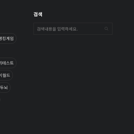
검색
랭킹게임
리테스트
이월드
두뇌