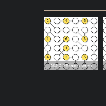
스트림코 퍼즐 Strimko Set 083