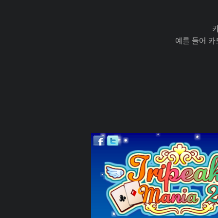
카
예를 들어 카드