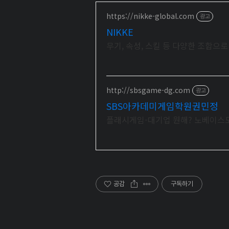
https://nikke-global.com
광고
NIKKE
무기, 속성, 스킬 등 다양한 조합으
http://sbsgame-dg.com
광고
SBS아카데미게임학원권민정
플래시게임-대기업 원해? 노베이스도
공감
구독하기