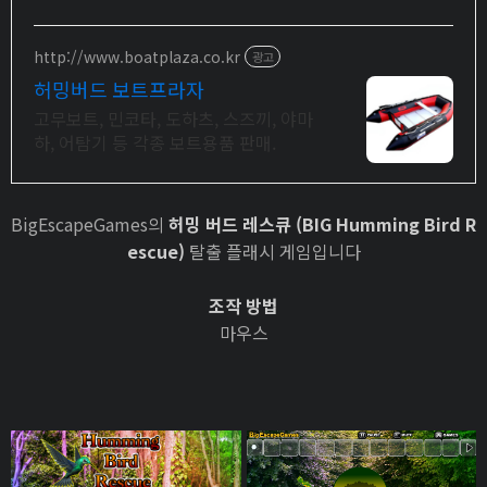
아보세요.
http://www.boatplaza.co.kr
광고
허밍버드 보트프라자
고무보트, 민코타, 도하츠, 스즈끼, 야마
하, 어탐기 등 각종 보트용품 판매.
BigEscapeGames의
허밍 버드 레스큐 (BIG Humming Bird R
escue)
탈출 플래시 게임입니다
조작 방법
마우스