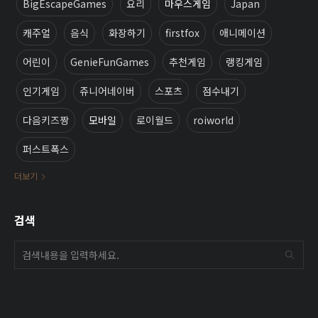
BigEscapeGames
요리
마우스게임
Japan
캐주얼
음식
화장하기
firstfox
애니메이션
어린이
GenieFunGames
추천게임
랭킹게임
인기게임
쥬니어네이버
스포츠
점수내기
다음키즈짱
모바일
로이월드
roiworld
퍼스트폭스
더보기
검색