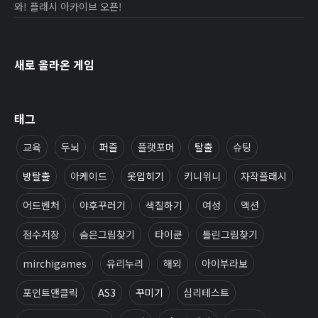
와! 플래시 아카이브 오픈!
새로 올라온 게임
태그
교육
두뇌
퍼즐
플랫포머
탈출
슈팅
방탈출
아케이드
옷입히기
키니위니
자작플래시
어드벤처
야후꾸러기
색칠하기
여성
액션
점수저장
숨은그림찾기
타이쿤
틀린그림찾기
mirchigames
유리누리
해외
아이부라보
포인트앤클릭
AS3
꾸미기
심리테스트