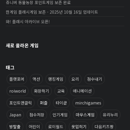
쥬니버 동물농장 포인트게임 보존 완료
한게임 플래시게임 보존 - 2025년 10월 16일 업데이트
와! 플래시 아카이브 오픈!
새로 올라온 게임
태그
플랫포머
액션
랭킹게임
요리
점수내기
roiworld
화장하기
교육
애니메이션
포인트앤클릭
퍼즐
타이쿤
mirchigames
Japan
점수저장
인기게임
마우스게임
유리누리
방탈출
어린이
로이월드
옷입히기
다음키즈짱