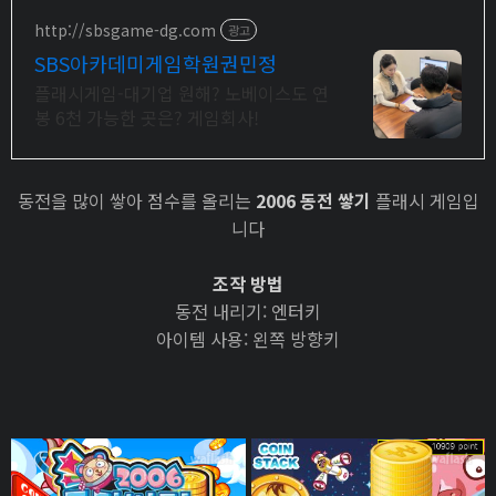
http://sbsgame-dg.com
광고
SBS아카데미게임학원권민정
플래시게임-대기업 원해? 노베이스도 연
봉 6천 가능한 곳은? 게임회사!
동전을 많이 쌓아 점수를 올리는
2006 동전 쌓기
플래시 게임입
니다
조작 방법
동전 내리기: 엔터키
아이템 사용: 왼쪽 방향키