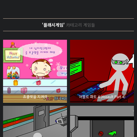
'플래시게임'
카테고리 게임들
쵸콜렛을 지켜라
어썰트 파트 4 (Assault Part 4)