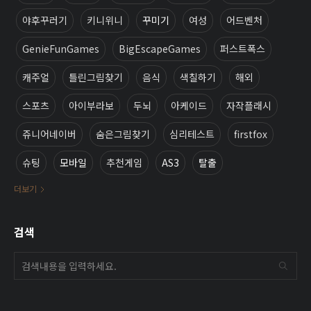
야후꾸러기
키니위니
꾸미기
여성
어드벤처
GenieFunGames
BigEscapeGames
퍼스트폭스
캐주얼
틀린그림찾기
음식
색칠하기
해외
스포츠
아이부라보
두뇌
아케이드
자작플래시
쥬니어네이버
숨은그림찾기
심리테스트
firstfox
슈팅
모바일
추천게임
AS3
탈출
더보기
검색