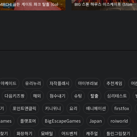
MIRCHI 골든 게이트 파크 탈출 (Golden Gate Park)
BIG 스톤 하우스 이스케이프 (Stone House Escape)
아케이드
유리누리
자작플래시
아이부라보
추천게임
어
다음키즈짱
해외
점수내기
슈팅
탈출
심리테스트
기
포인트앤클릭
키니위니
요리
애니메이션
firstfox
games
플랫포머
BigEscapeGames
Japan
roiworld
찾기
화장하기
모바일
어드벤처
캐주얼
틀린그림찾기