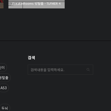
FreakinRooms 방탈출 - TLFMER 4
검색
린이
방탈출
AS3
두뇌